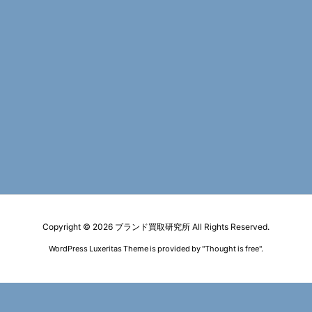
Copyright ©
2026
ブランド買取研究所
All Rights Reserved.
WordPress Luxeritas Theme is provided by "
Thought is free
".